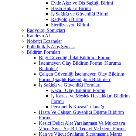
Evde Ağız ve Diş Sağlığı Birimi
Hasta Hakları Birimi
İş Sağlığı ve Güvenliği Birimi
Radyoloji Birimi
Sterilizasyon Birimi
Radyoloji Sonuçları
Randevu Al
Nöbetçi Eczaneler
Poliklinik İş Akış Şeması
Bildirim Formları
Bilgi Güvenliği İhlal Bildirimi Formu
İstenmeyen Olay Bildirim Formu (Kuruma
Bildirilen)
Çalışan Güvenliği İstenmeyen Olay Bildirim
Formu (Sağlık Bakanlığına Bildirilen)
İş Sağlığı ve Güvenliği Formları
Kaza - Olay Bildirim Formu
İş Kazası ve Meslek Hastalıkları Bildirim
Formu
Personel İş Kazası Tutanağı
Hasta Ve Çalışan Güvenliği Düşme Bildirim
Formu
Kesici Delici Alet Yaralanması Ve Mukozaya
Vücut Sıvısı Sıç.Bil, Tedavi Ve İzlem. Formu
Kan ve Vücut Sıvılarını Sıçramasına Maruz