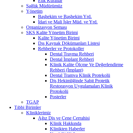
Etik Kurallar
Sağlık Müdürümüz
Yönetim
Başhekim ve Başhekim Yrd.
İdari ve Mali İşler Müd. ve Yrd.
Organizasyon Şeması
SKS Kalite Yönetim Birimi
Kalite Yönetim Birimi
Dış Kaynak Dökümanları Listesi
Rehberler ve Protokoller
Dental Travma Rehberi
Dental İmplant Rehberi
Klinik Kalite Ölçme Ve Değerlendirme
Rehberi (İmplant)
Dental Tramva Klinik Protekolü
Diş Hekimliğinde Sabit Protetik
Restorasyon Uygulamaları Klinik
Protokolü
Posterler
TGAP
Tıbbi Birimler
Kliniklerimiz
Ağız Diş ve Çene Cerrahisi
Klinik Hakkında
Klinikten Haberler