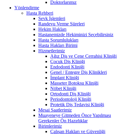
Doktorlarımız
Yönlendirme
Hasta Rehberi
Sevk İşlemleri
Randevu Verme Süreleri
Hekim Hakları
Hastanemizde Hekiminizi Seçebilirsiniz
Hasta Sorumlulukları
Hasta Hakları Birimi
Hizmetlerimiz
Ağız Diş ve Çene Cerrahisi Kliniği
Çocuk Diş Kliniği
Endodonti Kliniği
Genel / Entegre Diş Klinikleri
İmplant Kliniği
Masseter Botoksu Kliniği
Nöbet Kliniği
Ortodonti Diş Kliniği
Periodontoloji Kliniği
Protetik Diş Tedavisi Kliniği
Mesai Saatlerimiz
Muayeneye Gitmeden Önce Yapılması
Gerekenler Ön Hazırlıklar
Birimlerimiz
Çalışan Hakları ve Güvenliği