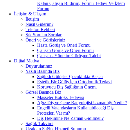
Kalan Çalışan Bildirim, Formu Tedavi Ve İzlem
Formu
İletişim & Ulaşım
İletişim
Nasıl Giderim?
Telefon Rehberi
Sık Sorulan Sorular
Öneri ve Görüşleriniz
Hasta Görüş ve Öneri Formu
Çalışan Görüş ve Öneri Formu
Çalışan - Yönetim Görüşme Talebi
Dijital Medya
Duyurularımız
Yazılı Basında Biz
Sağlıklı Gülüşler Çocuklukta Başlar
Estetik Bir Gülüş İçin Ortodontik Tedavi
Koruyucu Diş Sağlığının Önemi
Görsel Basında Biz
Masseter Botoks Tedavisi
Ağız Diş ve Çene Radyolojisi Uzmanlığı Nedir ?
Engelli Vatandaşların Kullanabileceği Diş
Protezleri Var mı?
Diş Hekimine Ne Zaman Gidilmeli?
Sağlık Takvimi
Uzaktan Sağlık Hizmeti Sunumu