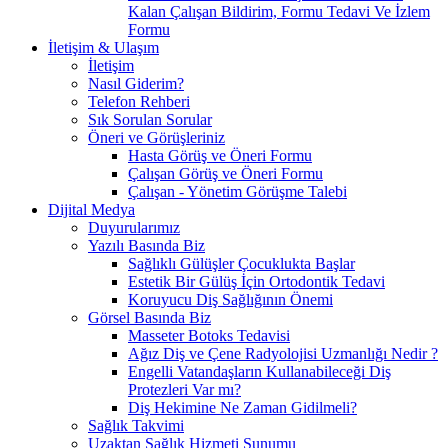
Kalan Çalışan Bildirim, Formu Tedavi Ve İzlem
Formu
İletişim & Ulaşım
İletişim
Nasıl Giderim?
Telefon Rehberi
Sık Sorulan Sorular
Öneri ve Görüşleriniz
Hasta Görüş ve Öneri Formu
Çalışan Görüş ve Öneri Formu
Çalışan - Yönetim Görüşme Talebi
Dijital Medya
Duyurularımız
Yazılı Basında Biz
Sağlıklı Gülüşler Çocuklukta Başlar
Estetik Bir Gülüş İçin Ortodontik Tedavi
Koruyucu Diş Sağlığının Önemi
Görsel Basında Biz
Masseter Botoks Tedavisi
Ağız Diş ve Çene Radyolojisi Uzmanlığı Nedir ?
Engelli Vatandaşların Kullanabileceği Diş
Protezleri Var mı?
Diş Hekimine Ne Zaman Gidilmeli?
Sağlık Takvimi
Uzaktan Sağlık Hizmeti Sunumu