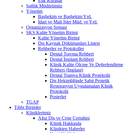
Etik Kurallar
Sağlık Müdürümüz
Yönetim
Başhekim ve Başhekim Yrd.
İdari ve Mali İşler Müd. ve Yrd.
Organizasyon Şeması
SKS Kalite Yönetim Birimi
Kalite Yönetim Birimi
Dış Kaynak Dökümanları Listesi
Rehberler ve Protokoller
Dental Travma Rehberi
Dental İmplant Rehberi
Klinik Kalite Ölçme Ve Değerlendirme
Rehberi (İmplant)
Dental Tramva Klinik Protekolü
Diş Hekimliğinde Sabit Protetik
Restorasyon Uygulamaları Klinik
Protokolü
Posterler
TGAP
Tıbbi Birimler
Kliniklerimiz
Ağız Diş ve Çene Cerrahisi
Klinik Hakkında
Klinikten Haberler