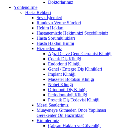
Doktorlarımız
Yönlendirme
Hasta Rehberi
Sevk İşlemleri
Randevu Verme Süreleri
Hekim Hakları
Hastanemizde Hekiminizi Seçebilirsiniz
Hasta Sorumlulukları
Hasta Hakları Birimi
Hizmetlerimiz
Ağız Diş ve Çene Cerrahisi Kliniği
Çocuk Diş Kliniği
Endodonti Kliniği
Genel / Entegre Diş Klinikleri
İmplant Kliniği
Masseter Botoksu Kliniği
Nöbet Kliniği
Ortodonti Diş Kliniği
Periodontoloji Kliniği
Protetik Diş Tedavisi Kliniği
Mesai Saatlerimiz
Muayeneye Gitmeden Önce Yapılması
Gerekenler Ön Hazırlıklar
Birimlerimiz
Çalışan Hakları ve Güvenliği