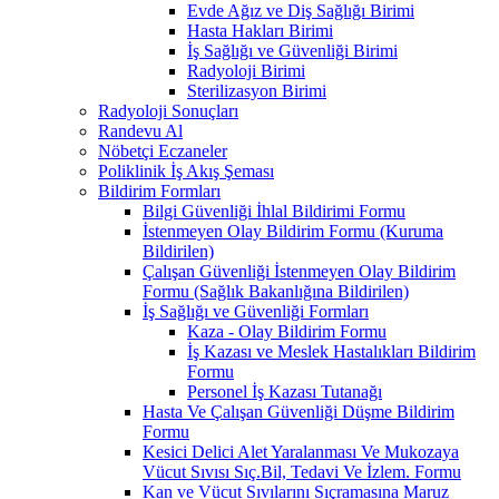
Evde Ağız ve Diş Sağlığı Birimi
Hasta Hakları Birimi
İş Sağlığı ve Güvenliği Birimi
Radyoloji Birimi
Sterilizasyon Birimi
Radyoloji Sonuçları
Randevu Al
Nöbetçi Eczaneler
Poliklinik İş Akış Şeması
Bildirim Formları
Bilgi Güvenliği İhlal Bildirimi Formu
İstenmeyen Olay Bildirim Formu (Kuruma
Bildirilen)
Çalışan Güvenliği İstenmeyen Olay Bildirim
Formu (Sağlık Bakanlığına Bildirilen)
İş Sağlığı ve Güvenliği Formları
Kaza - Olay Bildirim Formu
İş Kazası ve Meslek Hastalıkları Bildirim
Formu
Personel İş Kazası Tutanağı
Hasta Ve Çalışan Güvenliği Düşme Bildirim
Formu
Kesici Delici Alet Yaralanması Ve Mukozaya
Vücut Sıvısı Sıç.Bil, Tedavi Ve İzlem. Formu
Kan ve Vücut Sıvılarını Sıçramasına Maruz