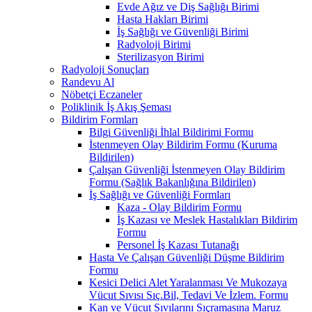
Evde Ağız ve Diş Sağlığı Birimi
Hasta Hakları Birimi
İş Sağlığı ve Güvenliği Birimi
Radyoloji Birimi
Sterilizasyon Birimi
Radyoloji Sonuçları
Randevu Al
Nöbetçi Eczaneler
Poliklinik İş Akış Şeması
Bildirim Formları
Bilgi Güvenliği İhlal Bildirimi Formu
İstenmeyen Olay Bildirim Formu (Kuruma
Bildirilen)
Çalışan Güvenliği İstenmeyen Olay Bildirim
Formu (Sağlık Bakanlığına Bildirilen)
İş Sağlığı ve Güvenliği Formları
Kaza - Olay Bildirim Formu
İş Kazası ve Meslek Hastalıkları Bildirim
Formu
Personel İş Kazası Tutanağı
Hasta Ve Çalışan Güvenliği Düşme Bildirim
Formu
Kesici Delici Alet Yaralanması Ve Mukozaya
Vücut Sıvısı Sıç.Bil, Tedavi Ve İzlem. Formu
Kan ve Vücut Sıvılarını Sıçramasına Maruz