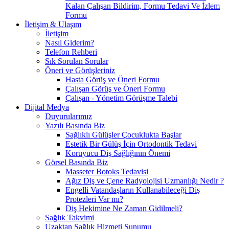
Kalan Çalışan Bildirim, Formu Tedavi Ve İzlem
Formu
İletişim & Ulaşım
İletişim
Nasıl Giderim?
Telefon Rehberi
Sık Sorulan Sorular
Öneri ve Görüşleriniz
Hasta Görüş ve Öneri Formu
Çalışan Görüş ve Öneri Formu
Çalışan - Yönetim Görüşme Talebi
Dijital Medya
Duyurularımız
Yazılı Basında Biz
Sağlıklı Gülüşler Çocuklukta Başlar
Estetik Bir Gülüş İçin Ortodontik Tedavi
Koruyucu Diş Sağlığının Önemi
Görsel Basında Biz
Masseter Botoks Tedavisi
Ağız Diş ve Çene Radyolojisi Uzmanlığı Nedir ?
Engelli Vatandaşların Kullanabileceği Diş
Protezleri Var mı?
Diş Hekimine Ne Zaman Gidilmeli?
Sağlık Takvimi
Uzaktan Sağlık Hizmeti Sunumu