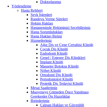
Doktorlarımız
Yönlendirme
Hasta Rehberi
Sevk İşlemleri
Randevu Verme Süreleri
Hekim Hakları
Hastanemizde Hekiminizi Seçebilirsiniz
Hasta Sorumlulukları
Hasta Hakları Birimi
Hizmetlerimiz
Ağız Diş ve Çene Cerrahisi Kliniği
Çocuk Diş Kliniği
Endodonti Kliniği
Genel / Entegre Diş Klinikleri
İmplant Kliniği
Masseter Botoksu Kliniği
Nöbet Kliniği
Ortodonti Diş Kliniği
Periodontoloji Kliniği
Protetik Diş Tedavisi Kliniği
Mesai Saatlerimiz
Muayeneye Gitmeden Önce Yapılması
Gerekenler Ön Hazırlıklar
Birimlerimiz
Çalışan Hakları ve Güvenliği