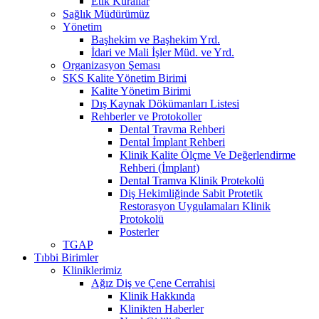
Etik Kurallar
Sağlık Müdürümüz
Yönetim
Başhekim ve Başhekim Yrd.
İdari ve Mali İşler Müd. ve Yrd.
Organizasyon Şeması
SKS Kalite Yönetim Birimi
Kalite Yönetim Birimi
Dış Kaynak Dökümanları Listesi
Rehberler ve Protokoller
Dental Travma Rehberi
Dental İmplant Rehberi
Klinik Kalite Ölçme Ve Değerlendirme
Rehberi (İmplant)
Dental Tramva Klinik Protekolü
Diş Hekimliğinde Sabit Protetik
Restorasyon Uygulamaları Klinik
Protokolü
Posterler
TGAP
Tıbbi Birimler
Kliniklerimiz
Ağız Diş ve Çene Cerrahisi
Klinik Hakkında
Klinikten Haberler